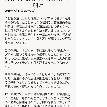
明に
2018年7月17日 22時21分
子どもを連れ出した母親がハーグ条約に基づく返還
命令を拒否したことをめぐる裁判で、名古屋高等裁
判所は、母親による拘束は違法だとして子どもを父
親に引き渡すよう命じる判決を言い渡しました。た
だ判決後、母親は子どもと一緒に立ち去り、行方が
わからなくなっていて、引き渡しが実現しない可能
性が出ています。
この裁判は、子どもを日本に連れ帰った母親がハー
グ条約に基づく返還命令を拒否したことから、アメ
リカに住む父親が、罰則規定のある日本の人身保護
法に基づいて子どもを引き渡すよう求めたもので
す。
最高裁判所は、今回のケースは母親による拘束に当
たり、返還命令の拒否は原則違法になるという初め
ての判断を示し、母親と子どもを出頭させるため、
高裁で改めて審理するよう命じていました。
17日の判決で、名古屋高等裁判所の戸田久裁判長は
「子どもは、母親のもとにとどまるかどうか決める
のに必要な情報を得ることが困難な状況に置かれて
きた」などと指摘し、母親による拘束は違法だとし