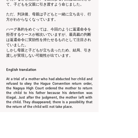
て、子どもを父親に引き渡すよう命じました。
ただ、判決後、母親は子どもと一緒に立ち去り、行
方がわからなくなっています。
ハーグ条約をめぐっては、今回のように返還命令を
拒否するケースが相次いでいますが、最高裁の判断
は返還命令に実効性を持たせるものとして注目され
ていました。
しかし母親と子どもが立ち去ったため、結局、引き
渡しが実現しない可能性が出ています。
English translation
At a trial of a mother who had abducted her child and
refused to obey the Hague Convention return order,
the Nagoya High Court ordered the mother to return
the child to his father because his detention was
illegal. Just after the judgment, the mother left with
the child. They disappeared; there is a possibility that
the return of the child will not take place.
In this trial, the father who lives in the United States,
requested the delivery of the child under the Japanese
penal provisions on the law of protection of the
people, because the mother, who removed the child to
Japan, refuses to comply with the return order under